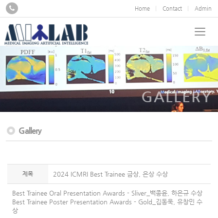
Home
Contact
Admin
GALLERY
Gallery
제목
2024 ICMRI Best Trainee 금상, 은상 수상
Best Trainee Oral Presentation Awards - Sliver_백종윤, 하은규 수상
Best Trainee Poster Presentation Awards - Gold_김동욱, 유창민 수
상