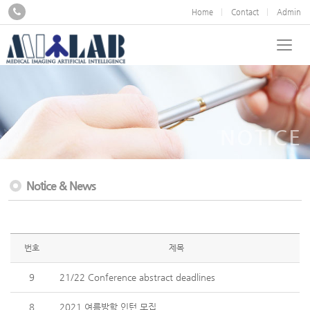
Home
Contact
Admin
NOTICE
Notice & News
번호
제목
9
21/22 Conference abstract deadlines
8
2021 여름방학 인턴 모집