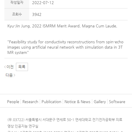
작성일자
2022-07-12
조회수
3942
Kyu-Jin Jung, 2022 ISMRM Merit Award, Magna Cum Laude,
"Feasibility study for conductivity reconstructions from spin-echo
images using artificial neural network with simulation data in 3T
MR system"
People
Research
Publication
Notice & News
Gallery
Software
(우.03722) 서울특별시 서대문구 연세로 50-1 연세대학교 전기전자공학부 의료
영상 인공지능 연구실