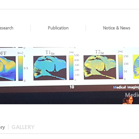
esearch
Publication
Notice & News
Medic
ery
GALLERY