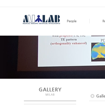
People
R
GALLERY
MILAB
Gall