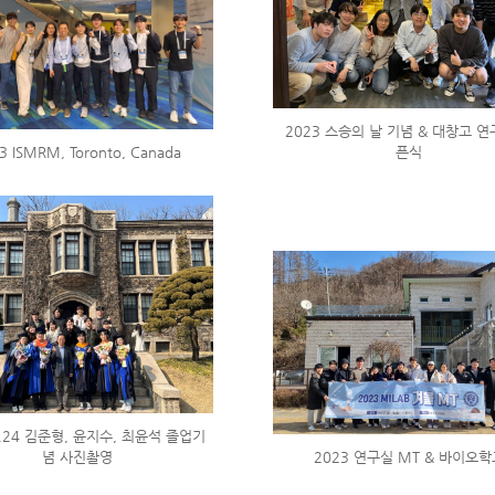
2023 스승의 날 기념 & 대창고 연
3 ISMRM, Toronto, Canada
픈식
2.24 김준형, 윤지수, 최윤석 졸업기
념 사진촬영
2023 연구실 MT & 바이오학