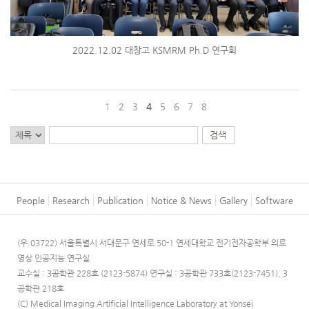
2022.12.02 대창고 KSMRM Ph.D 연구회
1
2
3
4
5
6
7
8
People
Research
Publication
Notice & News
Gallery
Software
(우.03722) 서울특별시 서대문구 연세로 50-1 연세대학교 전기전자공학부 의료
영상 인공지능 연구실
교수실 : 3공학관 228호 (2123-5874)
연구실 : 3공학관 733호(2123-7451), 3
공학관 218호
(C) Medical Imaging Artificial Intelligence Laboratory at Yonsei