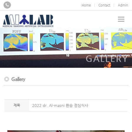
Home
Contact
Admin
GALLERY
Gallery
제목
2022 dr. Al-masni 환송 점심식사