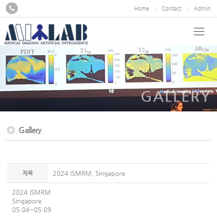
Home
Contact
Admin
GALLERY
Gallery
제목
2024 ISMRM, Singapore
2024 ISMRM
Singapore
05.04~05.09