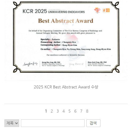
2025 KCR Best Abstract Award 수상
1
2
3
4
5
6
7
8