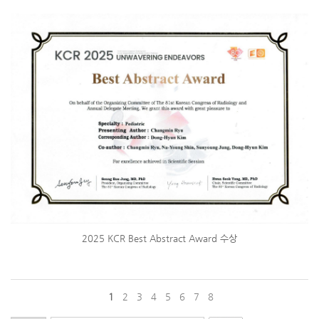
2025 KCR Best Abstract Award 수상
1
2
3
4
5
6
7
8