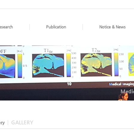
esearch
Publication
Notice & News
Medic
ery
GALLERY