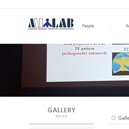
People
R
GALLERY
MILAB
Gall