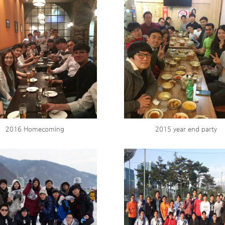
2016 Homecoming
2015 year end party