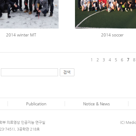
2014 winter MT
2014 soccer
1
2
3
4
5
6
7
8
Publication
Notice & News
자공학부 의료영상 인공지능 연구실
(C) Medic
23-7451), 3공학관 218호