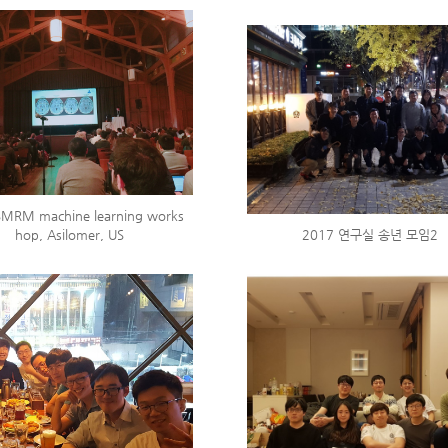
SMRM machine learning works
hop, Asilomer, US
2017 연구실 송년 모임2