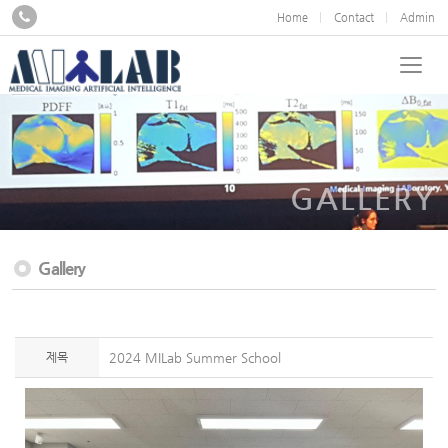
Home
Contact
Admin
GALLERY
Gallery
제목
2024 MILab Summer School