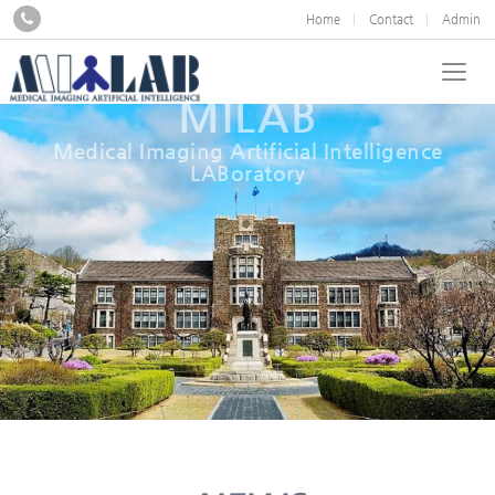
Home
Contact
Admin
MILAB
Medical Imaging Artificial Intelligence
LABoratory