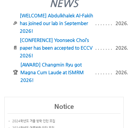
NEWS
[WELCOME]
Abdulkhalek Al-Fakih
🎉
has joined our lab in September
. . . . . . .
2026
2026!
[CONFERENCE]
Yoonseok Choi’s
📄
paper has been accepted to ECCV
. . . . . . .
2026
2026!
[AWARD]
Changmin Ryu got
🏆
Magna Cum Laude at ISMRM
. . . . . . .
2026
2026!
Notice
2024학년도 겨울 방학 인턴 모집
2024학년도 여름방학 인턴 모집