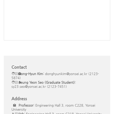
Contact
🧑🏻‍🏫
Dong-Hyun Kim:
donghyunkim@yonsei.ac.kr (2123-
5874)
🧑🏻‍🎓
Seung Yeon Seo (Graduate Student):
sy23.seo@yonsei.ac.kr (2123-7451)
Address
🏫
Professor:
Engineering Hall 3, room C228, Yonsei
University
👩🏻‍💻
Lab:
Engineering Hall 3, room C218, Yonsei University