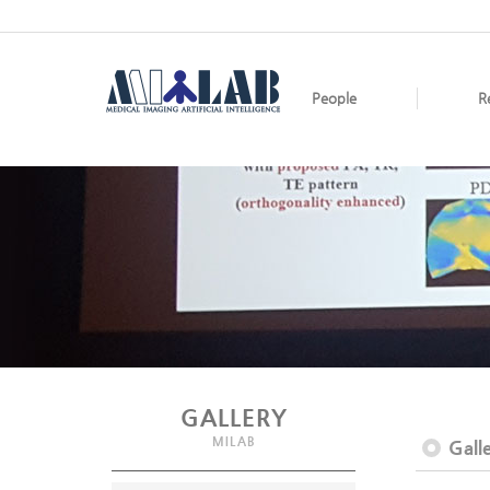
People
R
GALLERY
MILAB
Gall