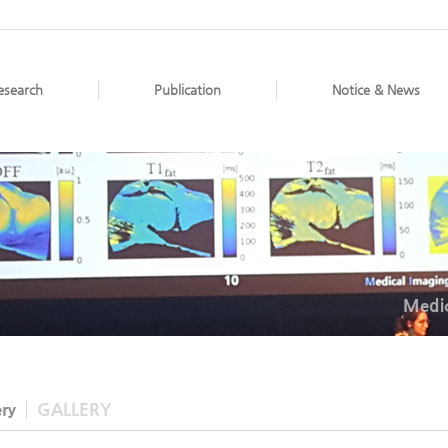
esearch
Publication
Notice & News
Medic
ery
GALLERY