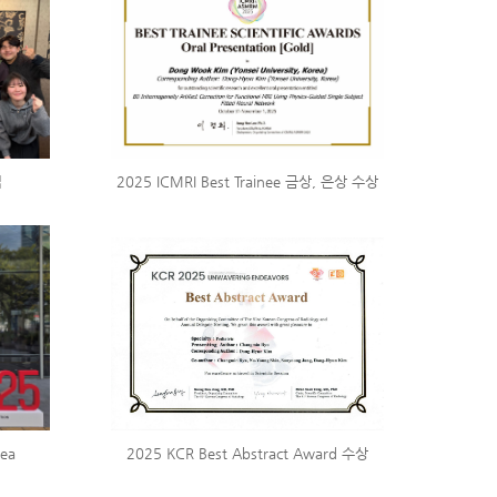
식
2025 ICMRI Best Trainee 금상, 은상 수상
rea
2025 KCR Best Abstract Award 수상